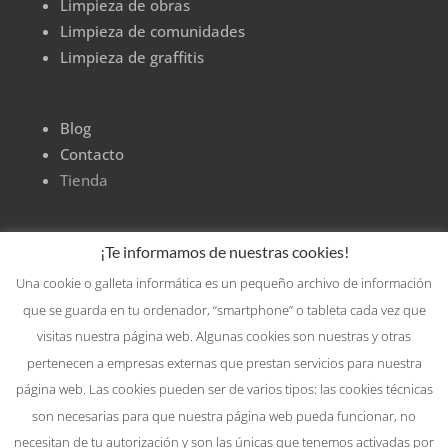
Limpieza de obras
Limpieza de comunidades
Limpieza de graffitis
Blog
Contacto
Tienda
¡Te informamos de nuestras cookies!
Una cookie o galleta informática es un pequeño archivo de información
que se guarda en tu ordenador, “smartphone” o tableta cada vez que
visitas nuestra página web. Algunas cookies son nuestras y otras
pertenecen a empresas externas que prestan servicios para nuestra
página web. Las cookies pueden ser de varios tipos: las cookies técnicas
son necesarias para que nuestra página web pueda funcionar, no
necesitan de tu autorización y son las únicas que tenemos activadas por