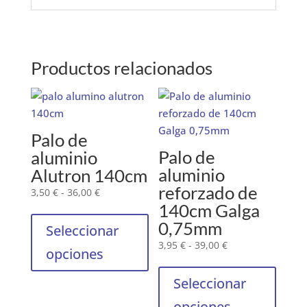
Productos relacionados
Palo de
Palo de
aluminio
aluminio
Alutron 140cm
reforzado de
Rango
3,50
€
-
36,00
€
140cm Galga
de
Este
precios:
0,75mm
producto
Seleccionar
desde
tiene
Rango
3,95
€
-
39,00
€
opciones
3,50 €
múltiples
de
Este
hasta
variantes.
precios:
produ
Seleccionar
36,00 €
desde
Las
tiene
opciones