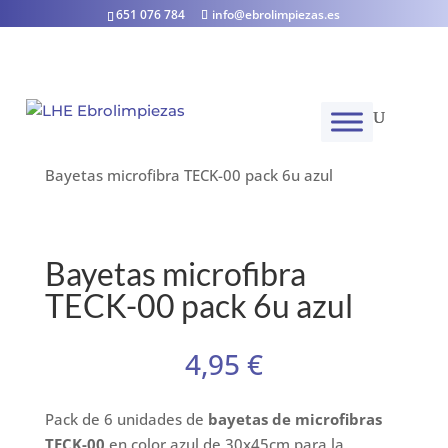
651 076 784
info@ebrolimpiezas.es
Inicio
/
Materiales y utensilios
/
Paños y bayetas
/
Bayetas microfibra TECK-00 pack 6u azul
Bayetas microfibra
TECK-00 pack 6u azul
4,95
€
Pack de 6 unidades de
bayetas de microfibras
TECK-00
en color azul de 30x45cm para la