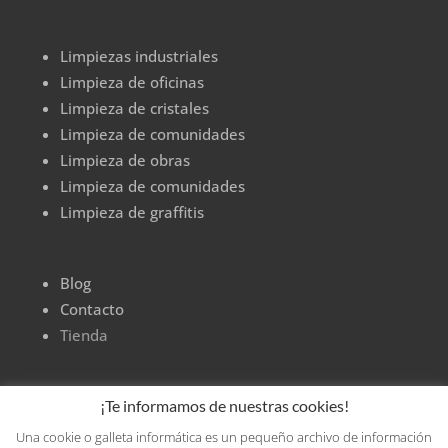
la
página
Limpiezas industriales
de
Limpieza de oficinas
producto
Limpieza de cristales
Limpieza de comunidades
Limpieza de obras
Limpieza de comunidades
Limpieza de graffitis
Blog
Contacto
Tienda
¡Te informamos de nuestras cookies!
Una cookie o galleta informática es un pequeño archivo de información