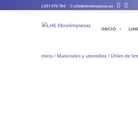
651 076 784
info@ebrolimpiezas.es
INICIO
LIM
Inicio
/
Materiales y utensilios
/
Útiles de li