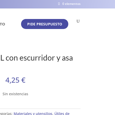
0 elementos
PIDE PRESUPUESTO
TO
 con escurridor y asa
4,25
€
Sin existencias
egorías:
Materiales y utensilios
,
Útiles de