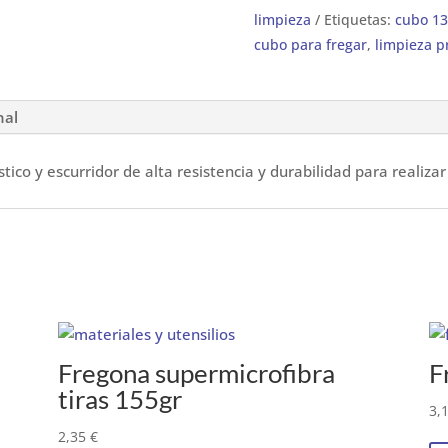
limpieza
Etiquetas:
cubo 13 
cubo para fregar
,
limpieza p
nal
tico y escurridor de alta resistencia y durabilidad para realizar
Fregona supermicrofibra
F
tiras 155gr
3,
2,35
€