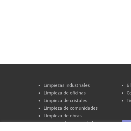
Limpiezas industriales
B
Limpieza de oficinas
C
Limpieza de cristales
T
Limpieza de comunidades
Limpieza de obras
Limpieza de comunidades
Limpieza de graffitis