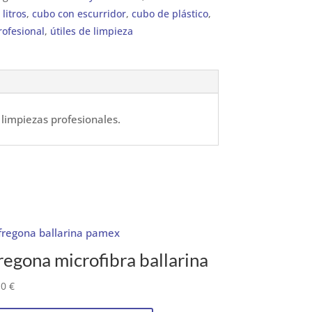
litros
,
cubo con escurridor
,
cubo de plástico
,
rofesional
,
útiles de limpieza
 limpiezas profesionales.
regona microfibra ballarina
10
€
Este