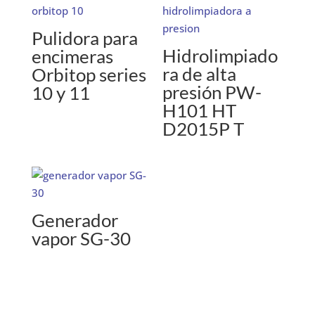
Pulidora para
Hidrolimpiado
encimeras
ra de alta
Orbitop series
presión PW-
10 y 11
H101 HT
D2015P T
Generador
vapor SG-30