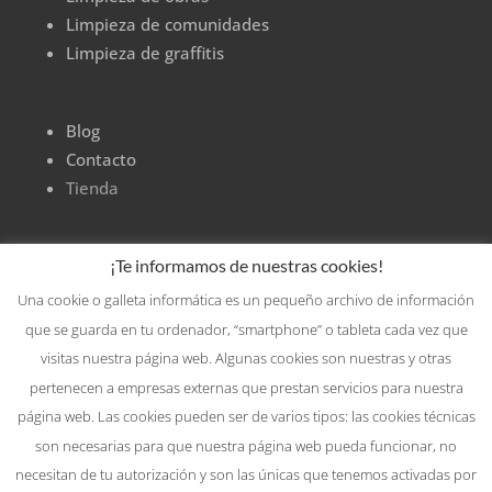
Limpieza de comunidades
Limpieza de graffitis
Blog
Contacto
Tienda
¡Te informamos de nuestras cookies!
Una cookie o galleta informática es un pequeño archivo de información
que se guarda en tu ordenador, “smartphone” o tableta cada vez que
visitas nuestra página web. Algunas cookies son nuestras y otras
pertenecen a empresas externas que prestan servicios para nuestra
página web. Las cookies pueden ser de varios tipos: las cookies técnicas
son necesarias para que nuestra página web pueda funcionar, no
necesitan de tu autorización y son las únicas que tenemos activadas por