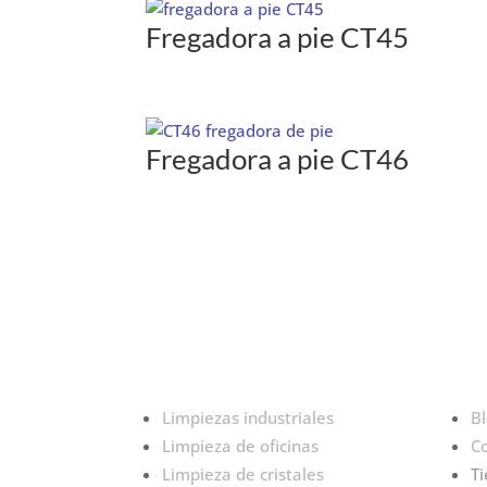
Fregadora a pie CT45
Fregadora a pie CT46
Limpiezas industriales
B
Limpieza de oficinas
C
Limpieza de cristales
T