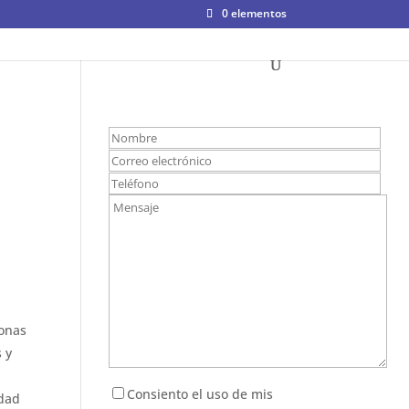
0 elementos
zonas
 y
.
Consiento el uso de mis
idad