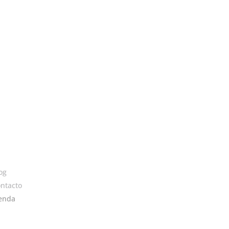
og
ntacto
enda