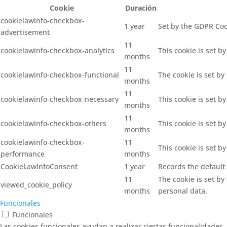
Cookie
Duración
cookielawinfo-checkbox-
1 year
Set by the GDPR Cook
advertisement
11
cookielawinfo-checkbox-analytics
This cookie is set b
months
11
cookielawinfo-checkbox-functional
The cookie is set by
months
11
cookielawinfo-checkbox-necessary
This cookie is set b
months
11
cookielawinfo-checkbox-others
This cookie is set b
months
cookielawinfo-checkbox-
11
This cookie is set b
performance
months
CookieLawInfoConsent
1 year
Records the default 
11
The cookie is set by
viewed_cookie_policy
months
personal data.
Funcionales
Funcionales
Las cookies funcionales ayudan a realizar ciertas funcionalidades,