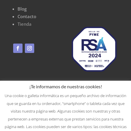
Blog
Contacto
Tienda
¡Te informamos de nuestras cookies!
Una cookie o galleta informática es un pequeño archivo de información
que se guarda en tu ordenador, “smartphone” o tableta cada vez que
visitas nuestra página web. Algunas cookies son nuestras y otras
pertenecen a empresas externas que prestan servicios para nuestra
página web. Las cookies pueden ser de varios tipos: las cookies técnicas