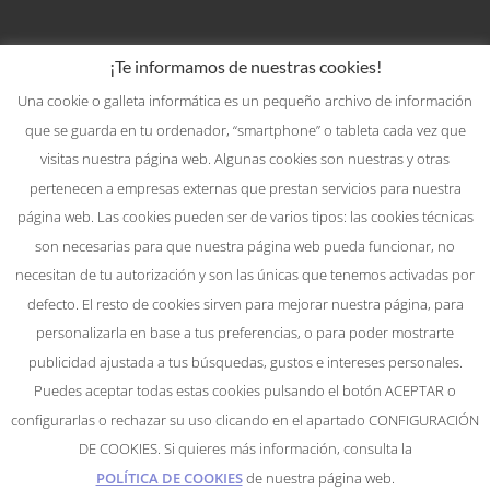
¡Te informamos de nuestras cookies!
Una cookie o galleta informática es un pequeño archivo de información
que se guarda en tu ordenador, “smartphone” o tableta cada vez que
visitas nuestra página web. Algunas cookies son nuestras y otras
pertenecen a empresas externas que prestan servicios para nuestra
página web. Las cookies pueden ser de varios tipos: las cookies técnicas
son necesarias para que nuestra página web pueda funcionar, no
necesitan de tu autorización y son las únicas que tenemos activadas por
defecto. El resto de cookies sirven para mejorar nuestra página, para
personalizarla en base a tus preferencias, o para poder mostrarte
publicidad ajustada a tus búsquedas, gustos e intereses personales.
Compromiso con la protección de datos
Puedes aceptar todas estas cookies pulsando el botón ACEPTAR o
personales
|
Política de privacidad
|
Política
configurarlas o rechazar su uso clicando en el apartado CONFIGURACIÓN
de cookies
DE COOKIES. Si quieres más información, consulta la
Copyright © 2024 LIMPIEZAS HIGIÉNICAS EBRO S.L.
POLÍTICA DE COOKIES
de nuestra página web.
Todos los derechos reservados.