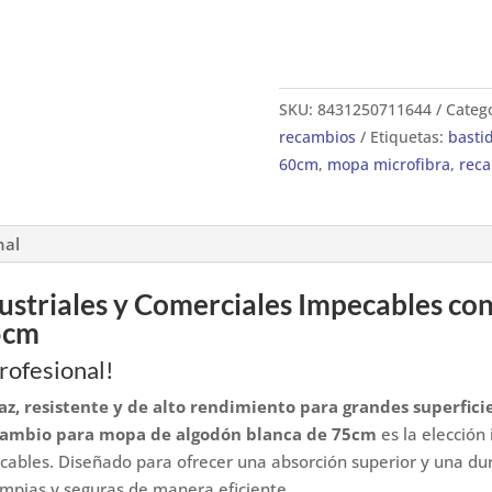
SKU:
8431250711644
Categ
recambios
Etiquetas:
basti
60cm
,
mopa microfibra
,
rec
nal
ustriales y Comerciales Impecables c
75cm
rofesional!
az, resistente y de alto rendimiento para grandes superfici
cambio para mopa de algodón blanca de 75cm
es la elección
ables. Diseñado para ofrecer una absorción superior y una dur
impias y seguras de manera eficiente.