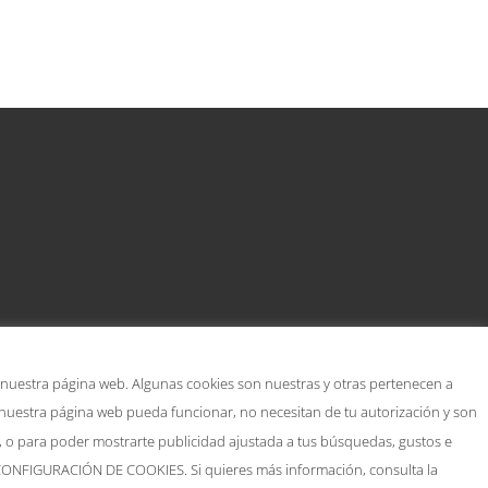
 nuestra página web. Algunas cookies son nuestras y otras pertenecen a
 nuestra página web pueda funcionar, no necesitan de tu autorización y son
s, o para poder mostrarte publicidad ajustada a tus búsquedas, gustos e
o CONFIGURACIÓN DE COOKIES. Si quieres más información, consulta la
Política de cookies