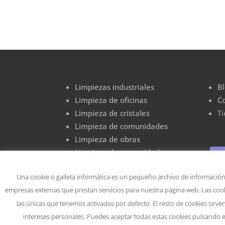
Limpiezas industriales
B
Limpieza de oficinas
C
Limpieza de cristales
T
Limpieza de comunidades
Limpieza de obras
Limpieza de comunidades
Limpieza de graffitis
Una cookie o galleta informática es un pequeño archivo de información
empresas externas que prestan servicios para nuestra página web. Las cook
las únicas que tenemos activadas por defecto. El resto de cookies sirv
intereses personales. Puedes aceptar todas estas cookies pulsando 
Compromiso con l