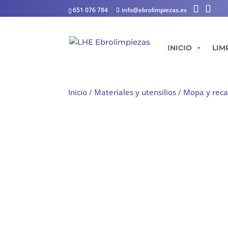
651 076 784
info@ebrolimpiezas.es
INICIO
LIM
Inicio
/
Materiales y utensilios
/
Mopa y rec