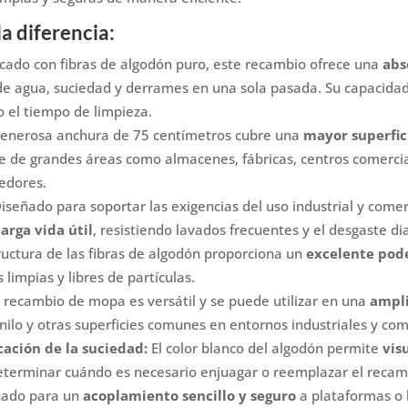
a diferencia:
cado con fibras de algodón puro, este recambio ofrece una
abs
e agua, suciedad y derrames en una sola pasada. Su capacidad
 el tiempo de limpieza.
enerosa anchura de 75 centímetros cubre una
mayor superfic
e de grandes áreas como almacenes, fábricas, centros comercial
edores.
iseñado para soportar las exigencias del uso industrial y come
larga vida útil
, resistiendo lavados frecuentes y el desgaste dia
uctura de las fibras de algodón proporciona un
excelente pode
s limpias y libres de partículas.
 recambio de mopa es versátil y se puede utilizar en una
ampli
inilo y otras superficies comunes en entornos industriales y com
cación de la suciedad:
El color blanco del algodón permite
vis
determinar cuándo es necesario enjuagar o reemplazar el reca
ado para un
acoplamiento sencillo y seguro
a plataformas o 