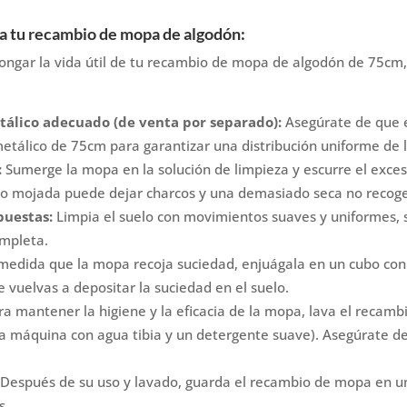
a tu recambio de mopa de algodón:
longar la vida útil de tu recambio de mopa de algodón de 75c
etálico adecuado (de venta por separado):
Asegúrate de que 
tálico de 75cm para garantizar una distribución uniforme de la
:
Sumerge la mopa en la solución de limpieza y escurre el exce
 mojada puede dejar charcos y una demasiado seca no recoger
puestas:
Limpia el suelo con movimientos suaves y uniformes,
mpleta.
medida que la mopa recoja suciedad, enjuágala en un cubo con 
e vuelvas a depositar la suciedad en el suelo.
a mantener la higiene y la eficacia de la mopa, lava el recamb
 a máquina con agua tibia y un detergente suave). Asegúrate 
Después de su uso y lavado, guarda el recambio de mopa en un 
s.