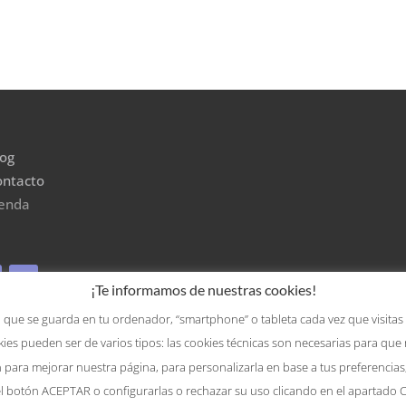
log
ontacto
ienda
¡Te informamos de nuestras cookies!
 que se guarda en tu ordenador, “smartphone” o tableta cada vez que visitas
ies pueden ser de varios tipos: las cookies técnicas son necesarias para que
en para mejorar nuestra página, para personalizarla en base a tus preferencia
el botón ACEPTAR o configurarlas o rechazar su uso clicando en el apartad
a protección de datos personales
|
Política de privacidad
|