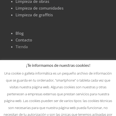
Limpieza de obras
Limpieza de comunidades
Limpieza de graffitis
Blog
Contacto
Tienda
¡Te informamos de nuestras cookies!
Una cookie o galleta informática es un pequeño archivo de información
que se guarda en tu ordenador, “smartphone” o tableta cada vez que
visitas nuestra página web. Algunas cookies son nuestras y otras
pertenecen a empresas externas que prestan servicios para nuestra
página web. Las cookies pueden ser de varios tipos: las cookies técnicas
son necesarias para que nuestra página web pueda funcionar, no
necesitan de tu autorización y son las únicas que tenemos activadas por