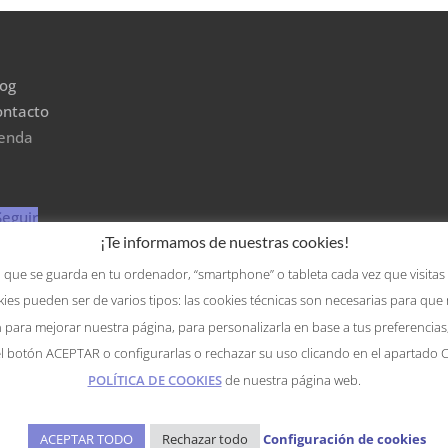
log
ontacto
ienda
Seguir
¡Te informamos de nuestras cookies!
Seguir
 que se guarda en tu ordenador, “smartphone” o tableta cada vez que visitas
ies pueden ser de varios tipos: las cookies técnicas son necesarias para que
en para mejorar nuestra página, para personalizarla en base a tus preferencia
el botón ACEPTAR o configurarlas o rechazar su uso clicando en el apartad
a protección de datos personales
|
Política de privacidad
|
POLÍTICA DE COOKIES
de nuestra página web.
 © 2024 LIMPIEZAS HIGIÉNICAS EBRO S.L. Todos los derechos r
ACEPTAR TODO
Rechazar todo
Configuración de cookies