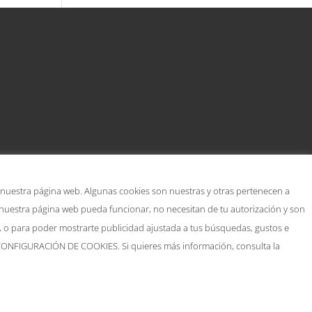
 nuestra página web. Algunas cookies son nuestras y otras pertenecen a
 nuestra página web pueda funcionar, no necesitan de tu autorización y son
s, o para poder mostrarte publicidad ajustada a tus búsquedas, gustos e
o CONFIGURACIÓN DE COOKIES. Si quieres más información, consulta la
Política de cookies
eservados.