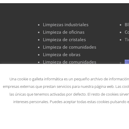
Limpiezas industriales
B
Limpieza de oficinas
C
Limpieza de cristales
T
Limpieza de comunidades
Limpieza de obras
Limpieza de comunidades
Limpieza de graffitis
Una cookie o galleta informática es un pequeño archivo de información
empresas externas que prestan servicios para nuestra página web. Las cook
las únicas que tenemos activadas por defecto. El resto de cookies sirv
intereses personales. Puedes aceptar todas estas cookies pulsando 
Compromiso con l
Copyright